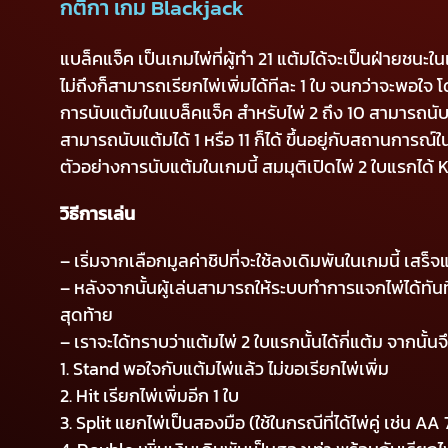
กติกา เกม Blackjack
แบล็คแจ็ค เป็นเกมไพ่ที่ผู้ทำ 21 แต้มได้จะเป็นฝ่ายชนะใน
ไม่ถึงก็สามารถเรียกไพ่เพิ่มได้ทีละ 1 ใบ จนกว่าจะพอใจ โ
การนับแต้มในแบล็คแจ็ค สำหรับไพ่ 2 ถึง 10 สามารถนับแต้
สามารถนับแต้มได้ 1 หรือ 11 ก็ได้ ขึ้นอยู่กับสถานการณ์
ตัวอย่างการนับแต้มในเกมนี้ สมมุติเปิดไพ่ 2 ใบแรกได้ K
วิธีการเล่น
– เริ่มจากเลือกมูลค่าชิปที่จะใช้ลงเดิมพันในเกมนี้ เสร็
– หลังจากนั้นผู้เล่นสามารถให้ระบบทำการแจกไพ่ได้ทันที
สุดท้าย
– เราจะได้ทราบว่าแต้มไพ่ 2 ใบแรกนั้นได้กี่แต้ม จากนั้น
1. Stand พอใจกับแต้มไพ่แล้ว ไม่ขอเรียกไพ่เพิ่ม
2. Hit เรียกไพ่เพิ่มอีก 1 ใบ
3. Split แยกไพ่เป็นสองมือ (ใช้ในกรณีที่ได้ไพ่คู่ เช่น AA 