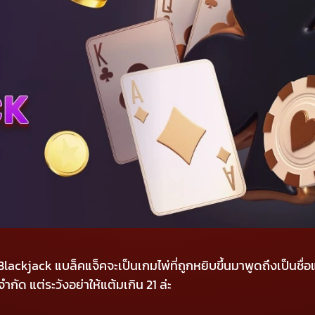
Blackjack แบล็คแจ็คจะเป็นเกมไพ่ที่ถูกหยิบขึ้นมาพูดถึงเป็นชื่อ
่จำกัด แต่ระวังอย่าให้แต้มเกิน 21 ล่ะ