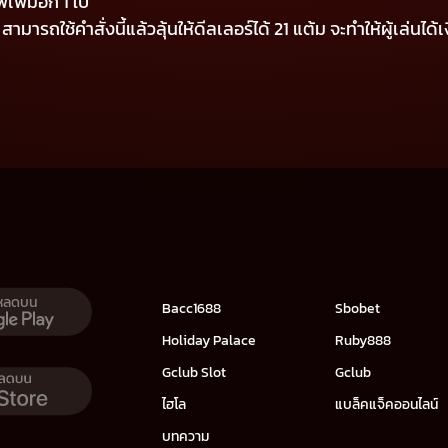
เพิ่มอีก 1 ใบ
ามารถใช้คำสั่งนี้แล้วลุ้นให้ดีลเลอร์ได้ 21 แต้ม จะทำให้ผู้เล่นได้
โหลดบน
Bacc1688
Sbobet
Holiday Palace
Ruby888
Gclub Slot
Gclub
ไฮโล
แบล็คแจ็คออนไลน์
บทความ