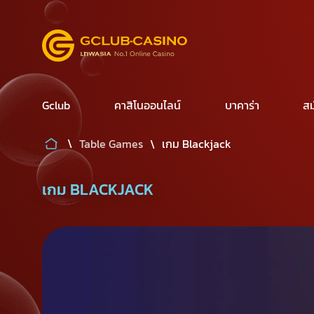
Gclub
คาสิโนออนไลน์
บาคาร่า
สม
\
Table Games
\
เกม Blackjack
เกม BLACKJACK