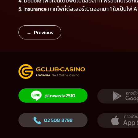
4. Double เพิ่มเงินเดิมพันเป็นสองเท่า พร้อมกับเรียกไพ่
5. Insurance หากไพ่ที่ดีลเลอร์เปิดออกมา 1 ใบเป็นไพ่ A ส
← Previous
ดาวน์
@lnwasia2510
02 508 8798