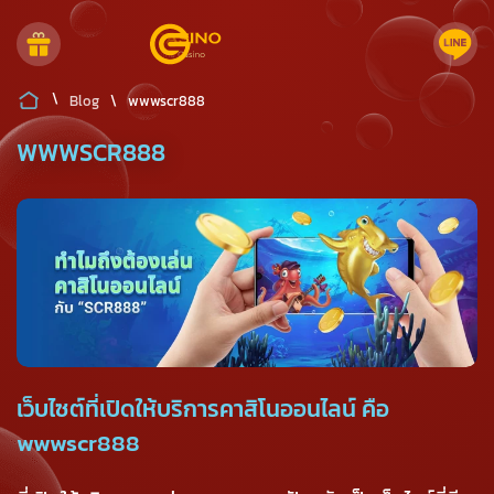
\
Blog
\
wwwscr888
WWWSCR888
เว็บไซต์ที่เปิดให้บริการคาสิโนออนไลน์ คือ
wwwscr888