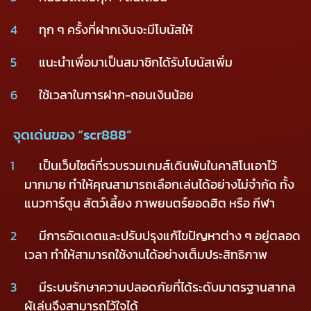
ทุก ๆ ครั้งที่ฝากเงินจะมีโบนัสให้
แนะนำเพื่อมาเป็นสมาชิกได้รับโบนัสเพิ่ม
ใช้เวลาในการฝาก-ถอนเงินน้อย
จุดเด่นของ “scr888”
เป็นเว็บไซต์ที่รวบรวมเกมส์เดินพันในคาสิโนเอาไว้
มากมาย ทำให้คุณสามารถเลือกเล่นได้อย่างไม่จำกัด ทั้ง
แนวการ์ตูน สัตว์เลี้ยง ภาพยนตร์ยอดฮิต หรือ กีฬา
มีการอัตเดตและปรับปรุงแก้ไขปัญหาต่าง ๆ อยู่ตลอด
เวลา ทำให้สามารถใช้งานได้อย่างเต็มประสิทธิภาพ
มีระบบรักษาความปลอดภัยที่ได้ระดับมาตรฐานสากล
ผู้เล่นจึงสามารถไว้ใจได้