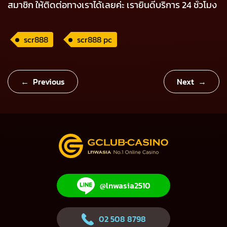
สมาชิก ให้ติดต่อทางเราได้เลยค่ะ เรายินดีบริการ 24 ชั่วโมง
scr888
scr888 pc
← Previous
Next →
@lnwasia2510
02 508 8798