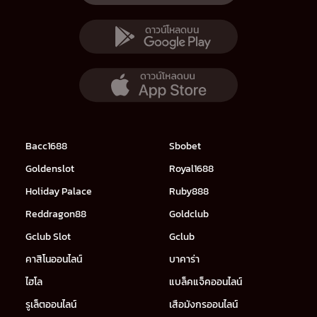
ดาวน์โหลดบน
Bacc1688
Sbobet
Goldenslot
Royal1688
Holiday Palace
Ruby888
Reddragon88
Goldclub
Gclub Slot
Gclub
คาสิโนออนไลน์
บาคาร่า
ไฮโล
แบล็คแจ็คออนไลน์
รูเล็ตออนไลน์
เสือมังกรออนไลน์