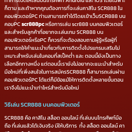
ทำการเปิดให้เล่นบนโทรศัพท์ Android และ IOS โดยเฉพาะ
ก็ตาม และถ้าหากคุณต้องการที่จะเล่นคาสิโน SCR888 ใน
คอมพิวเตอร์PC ท่านสามารถทำได้โดยเข้าเว็บSCR888 บน
คอมPC
scr888pc
หรือการเล่น scr888 บนคอมพิวเตอร์
และสำหรับลูกค้าที่อยากจะเล่นเกม SCR888 บน
คอมพิวเตอร์หรือPC ก็ควรที่จะต้องสอบถามผู้รู้หรือผู้ที่
สามารถให้คำแนะนำเกี่ยวกับการติดตั้งโปรแกรมเสริมไม่
เหมาะสำหรับเล่นในคอมที่สเป็คต่ำ และ ตอนนี้ยังเป็นทาง
เลือกอีกทางหนึ่ง แต่ตอนนี้เรายังไม่อยากจะแนะนำสำหรับ
มือใหม่ที่เพิ่งสนใจในการสมัครSCR888 ก็สามารถเล่นผ่าน
คอมพิวเตอร์PC ได้แต่ก็มีข้อแม้ให้การติดตั้งหลายขั้นตอน
เราจึงไม่แนะนำเท่าไหร่สำหรับมือใหม่
วิธีเล่น SCR888 บนคอมพิวเตอร์
SCR888 คือ คาสิโน สล็อต ออนไลน์ ที่เล่นบนโทรศัพท์มือ
ถือ ที่เล่นแล้วได้เงินจริง มีให้บริการ ทั้ง สล็อต ออนไลน์ คา