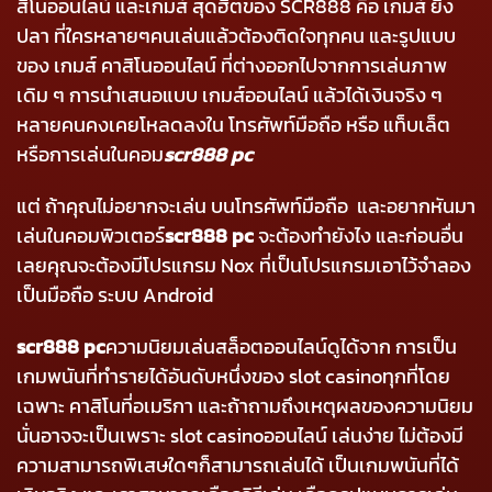
สิโนออนไลน์ และเกมส์ สุดฮิตของ SCR888 คือ เกมส์ ยิง
ปลา ที่ใครหลายๆคนเล่นแล้วต้องติดใจทุกคน และรูปแบบ
ของ เกมส์ คาสิโนออนไลน์ ที่ต่างออกไปจากการเล่นภาพ
เดิม ๆ การนำเสนอแบบ เกมส์ออนไลน์ แล้วได้เงินจริง ๆ
หลายคนคงเคยโหลดลงใน โทรศัพท์มือถือ หรือ แท็บเล็ต
หรือการเล่นในคอม
scr888 pc
แต่ ถ้าคุณไม่อยากจะเล่น บนโทรศัพท์มือถือ และอยากหันมา
เล่นในคอมพิวเตอร์
scr888 pc
จะต้องทำยังไง และก่อนอื่น
เลยคุณจะต้องมีโปรแกรม Nox ที่เป็นโปรแกรมเอาไว้จำลอง
เป็นมือถือ ระบบ Android
scr888 pc
ความนิยมเล่นสล็อตออนไลน์ดูได้จาก การเป็น
เกมพนันที่ทำรายได้อันดับหนึ่งของ slot casinoทุกที่โดย
เฉพาะ คาสิโนที่อเมริกา และถ้าถามถึงเหตุผลของความนิยม
นั่นอาจจะเป็นเพราะ slot casinoออนไลน์ เล่นง่าย ไม่ต้องมี
ความสามารถพิเสษใดๆก็สามารถเล่นได้ เป็นเกมพนันที่ได้