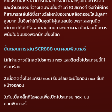
เงินจริง และเราสามารถเลือกวิธีเล่น เลือกรูปแบบการเล่น
และจำนวนเงินที่วางเดิมพันขั้นต่ำแค่ 10 สตางค์ จึงทำให้ใคร
ก็สามารถเล่นได้ซึ่งรางวัลใหญ่ของเกมสล็อตออนไลน์มูลค่า
สูงมาก นั้นจึงทำให้เป็นจุดให้ผู้เล่นสนใจ เพราะลงทุนนิด
เดียวแต่กับได้รับผลตอบแทนเยอะมหาศาล นั่นย่อมเป็นการ
พนันในฝันของพวกนักเสี่ยงโชค
ขั้นตอนการเล่น SCR888 บน คอมพิวเตอร์
1.ให้ท่านดาวน์โหลดโปรแกรม nox และติดตั้งโปรแกรมนี้ให้
เรียบร้อย
2.เมื่อติดตั้งโปรแกรม nox เรียบร้อย จะมีไอคอน nox ขึ้นที่
หน้าจอคอม
3.ดับเบิ้ลคลิ๊กที่ไอคอนเพื่อเปิดโปรแกรม nox บน
คอมพิวเตอร์