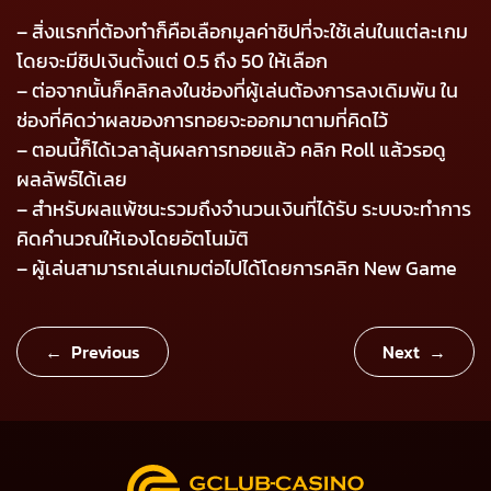
– สิ่งแรกที่ต้องทำก็คือเลือกมูลค่าชิปที่จะใช้เล่นในแต่ละเกม
โดยจะมีชิปเงินตั้งแต่ 0.5 ถึง 50 ให้เลือก
– ต่อจากนั้นก็คลิกลงในช่องที่ผู้เล่นต้องการลงเดิมพัน ใน
ช่องที่คิดว่าผลของการทอยจะออกมาตามที่คิดไว้
– ตอนนี้ก็ได้เวลาลุ้นผลการทอยแล้ว คลิก Roll แล้วรอดู
ผลลัพธ์ได้เลย
– สำหรับผลแพ้ชนะรวมถึงจำนวนเงินที่ได้รับ ระบบจะทำการ
คิดคำนวณให้เองโดยอัตโนมัติ
– ผู้เล่นสามารถเล่นเกมต่อไปได้โดยการคลิก New Game
← Previous
Next →