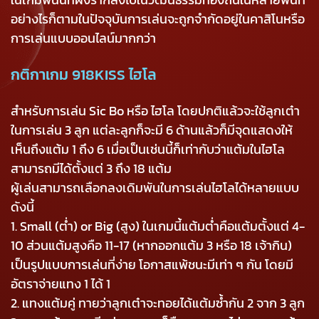
อย่างไรก็ตามในปัจจุบันการเล่นจะถูกจำกัดอยู่ในคาสิโนหรือ
การเล่นแบบออนไลน์มากกว่า
กติกาเกม 918KISS ไฮโล
สำหรับการเล่น Sic Bo หรือ ไฮโล โดยปกติแล้วจะใช้ลูกเต๋า
ในการเล่น 3 ลูก แต่ละลูกก็จะมี 6 ด้านแล้วก็มีจุดแสดงให้
เห็นถึงแต้ม 1 ถึง 6 เมื่อเป็นเช่นนี้ก็เท่ากับว่าแต้มในไฮโล
สามารถมีได้ตั้งแต่ 3 ถึง 18 แต้ม
ผู้เล่นสามารถเลือกลงเดิมพันในการเล่นไฮโลได้หลายแบบ
ดังนี้
1. Small (ต่ำ) or Big (สูง) ในเกมนี้แต้มต่ำคือแต้มตั้งแต่ 4-
10 ส่วนแต้มสูงคือ 11-17 (หากออกแต้ม 3 หรือ 18 เจ้ากิน)
เป็นรูปแบบการเล่นที่ง่าย โอกาสแพ้ชนะมีเท่า ๆ กัน โดยมี
อัตราจ่ายแทง 1 ได้ 1
2. แทงแต้มคู่ ทายว่าลูกเต๋าจะทอยได้แต้มซ้ำกัน 2 จาก 3 ลูก