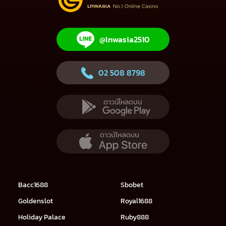
@lnwasia2510
02 508 8798
ดาวน์โหลดบน
Bacc1688
Sbobet
Goldenslot
Royal1688
Holiday Palace
Ruby888