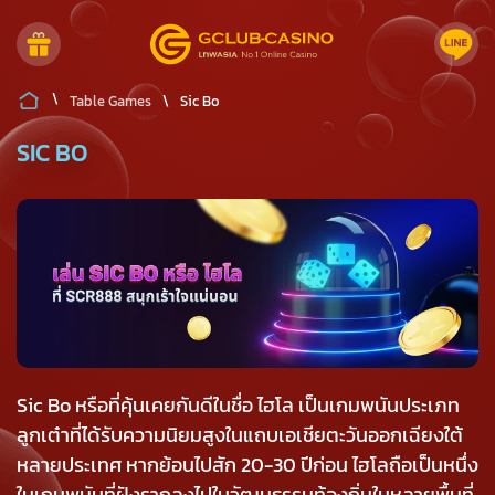
\
Table Games
\
Sic Bo
SIC BO
Sic Bo หรือที่คุ้นเคยกันดีในชื่อ ไฮโล เป็นเกมพนันประเภท
ลูกเต๋าที่ได้รับความนิยมสูงในแถบเอเชียตะวันออกเฉียงใต้
หลายประเทศ หากย้อนไปสัก 20-30 ปีก่อน ไฮโลถือเป็นหนึ่ง
ในเกมพนันที่ฝังรากลงไปในวัฒนธรรมท้องถิ่นในหลายพื้นที่