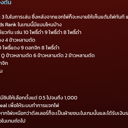
องต้น
่งละ 3 ใบในการเล่น ซึ่งหลังจากแจกไพ่ก็จะหงายให้เห็นแต้มไพ่ทัน
nds Rank ในเกมนี้มีแบบไหนบ้าง
ยวกัน เช่น 10 โพธิ์ดำ 9 โพธิ์ดำ 8 โพธิ์ดำ
แดง 4 ข้าวหลามตัด
0 โพธิ์แดง 9 ดอกจิก 8 โพธิ์ดำ
เช่น Q ข้าวหลามตัด 6 ข้าวหลามตัด 2 ข้าวหลามตัด
อกจิก
ัน
ะมีชิปให้เลือกตั้งแต่ 0.5 ไปจนถึง 1,000
Deal เพื่อให้ระบบทำการแจกไพ่
 หากไพ่เหนือกว่าดีลเลอร์ก็จะเป็นฝ่ายชนะในเกมนั้นและได้รับเงิน
่อในเกมถัดไป