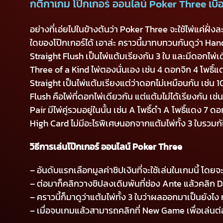
กติกาเกม โป๊กเกอร์ ออนไลน์ Poker Three เบื้
อย่างที่เอ่ยไปในข้างต้นว่า Poker Three จะใช้ไพ่แค่ฝั
ใดของโป๊กเกอร์ได้ เอาล่ะ คราวนี้มาทบทวนกันดูว่า Ha
Straight Flush เป็นไพ่แต้มเรียงกัน 3 ใบ และมีดอกไพ่เดี
Three of a Kind ไพ่ตองนั่นเอง เช่น 4 ดอกจิก 4 โพธิ์
Straight เป็นไพ่แต้มเรียงแต่ว่าดอกไม่เหมือนกัน เช่น 1
Flush คือไพ่ที่ดอกไพ่เดียวกัน แต่แต้มไม่ได้เรียงกัน 
Pair มีไพ่คู่รวมอยู่ในนั้น เช่น A โพธิ์ดำ A โพธิ์แดง 7 ด
High Card ไม่มีอะไรพิเศษนอกจากแต้มไพ่ทั้ง 3 ใบรวมก
วิธีการเล่นโป๊กเกอร์ ออนไลน์ Poker Three
– อันดับแรกเลือกมูลค่าชิปเงินที่จะใช้เล่นในเกมนี้ โดยจ
– ต่อมาก็คลิกวางชิปลงเดิมพันที่ช่อง Ante แล้วคลิก 
– คราวนี้ก็มาดูว่าแต้มไพ่ทั้ง 3 ใบว่าผลออกมาเป็นยังไง
– เมื่อจบเกมแล้วสามารถคลิกที่ New Game เพื่อเล่นต