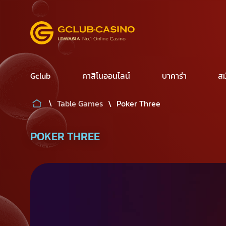
Gclub
คาสิโนออนไลน์
บาคาร่า
สม
\
Table Games
\
Poker Three
POKER THREE