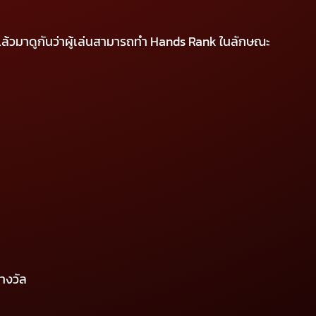
ที แล้วมาดูกันว่าผู้เล่นสามารถทำ Hands Rank ในลักษณะ
รางวัล