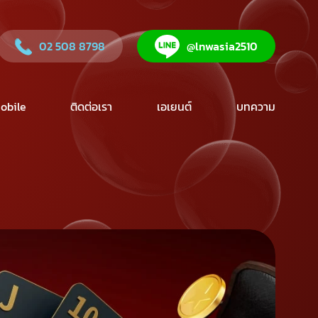
02 508 8798
@lnwasia2510
obile
ติดต่อเรา
เอเยนต์
บทความ