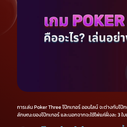
การเล่น Poker Three โป๊กเกอร์ ออนไลน์ จะต่างกับโป๊ก
ลักษณะของโป๊กเกอร์ และนอกจากจะใช้ไพ่แค่ฝั่งละ 3 ใบแ