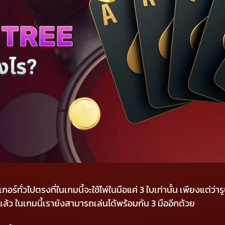
เกอร์ทั่วไปตรงที่ในเกมนี้จะใช้ไพ่ในมือแค่ 3 ใบเท่านั้น เพียง
ล้ว ในเกมนี้เรายังสามารถเล่นได้พร้อมกัน 3 มืออีกด้วย