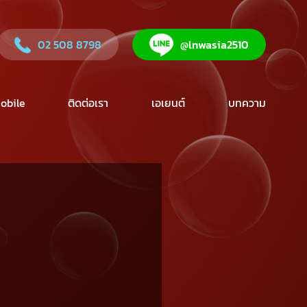
02 508 8798
@lnwasia2510
obile
ติดต่อเรา
เอเยนต์
บทความ