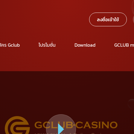
ลงชื่อเข้าใช้
ัคร Gclub
โปรโมชั่น
Download
GCLUB m