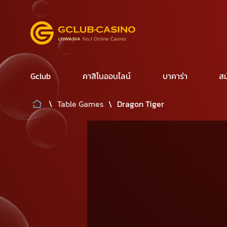
Gclub
คาสิโนออนไลน์
บาคาร่า
สม
\
Table Games
\
Dragon Tiger