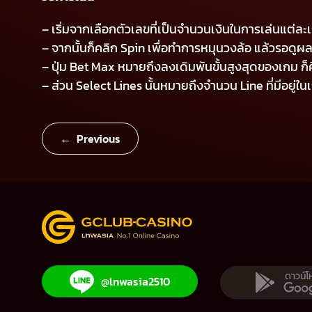
– เริ่มจากเลือกตัวเลขที่เป็นจำนวนเงินในการเล่นแต่ละ
– จากนั้นก็คลิก Spin เพื่อทำการหมุนวงล้อ แล้วรอดูผล
– ปุ่ม Bet Max หมายถึงลงเดิมพันขั้นสูงสุดของเกม ก็
– ส่วน Select Lines นั้นหมายถึงจำนวน Line ที่มีอยู่ใ
← Previous
ดาวน์
@lnwasia2510