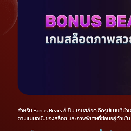
สำหรับ Bonus Bears ก็เป็น เกมสล็อต อีกรูปแบบที่นำเ
ตามแบบฉบับของสล็อต และภาพพิเศษที่ซ่อนอยู่ด้านใน