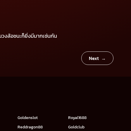
นวงล้อชนะก็ยิ่งมีมากเช่นกัน
Next →
Goldenslot
Royal1688
Reddragon88
Goldclub