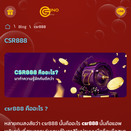
\
Blog
\
csr888
CSR888
csr888 คืออะไร ?
หลายคนสงสัยว่า csr888 นั้นคืออะไร
csr888
นั้นคือแอพ