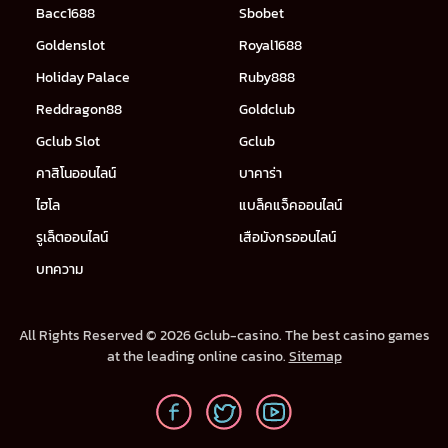
Bacc1688
Sbobet
Goldenslot
Royal1688
Holiday Palace
Ruby888
Reddragon88
Goldclub
Gclub Slot
Gclub
คาสิโนออนไลน์
บาคาร่า
ไฮโล
แบล็คแจ็คออนไลน์
รูเล็ตออนไลน์
เสือมังกรออนไลน์
บทความ
All Rights Reserved ©
2026
Gclub-casino. The best casino games
at the leading online casino.
Sitemap