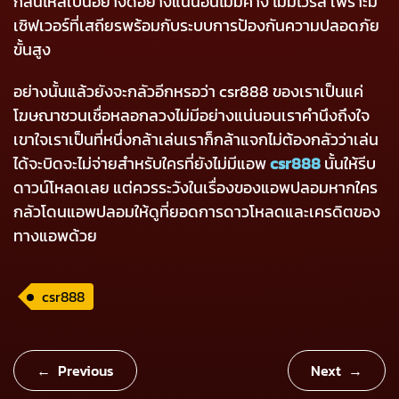
ก็ลื่นไหลเป็นอย่างดีอย่างแน่นอนไม่มีค้าง ไม่มีไวรัส เพราะมี
เซิฟเวอร์ที่เสถียรพร้อมกับระบบการป้องกันความปลอดภัย
ขั้นสูง
อย่างนั้นแล้วยังจะกลัวอีกหรอว่า csr888 ของเราเป็นแค่
โฆษณาชวนเชื่อหลอกลวงไม่มีอย่างแน่นอนเราคำนึงถึงใจ
เขาใจเราเป็นที่หนึ่งกล้าเล่นเราก็กล้าแจกไม่ต้องกลัวว่าเล่น
ได้จะบิดจะไม่จ่ายสำหรับใครที่ยังไม่มีแอพ
csr888
นั้นให้รีบ
ดาวน์โหลดเลย แต่ควรระวังในเรื่องของแอพปลอมหากใคร
กลัวโดนแอพปลอมให้ดูที่ยอดการดาวโหลดและเครดิตของ
ทางแอพด้วย
csr888
← Previous
Next →