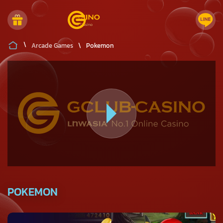
\
Arcade Games
\
Pokemon
POKEMON