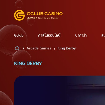
Gclub
คาสิโนออนไลน์
บาคาร่า
สม
\
Arcade Games
\
King Derby
KING DERBY