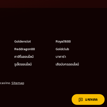
Goldenslot
Royal1688
Reddragon88
Goldclub
คาสิโนออนไลน์
บาคาร่า
รูเล็ตออนไลน์
เสือมังกรออนไลน์
 casino.
Sitemap
แชทสด