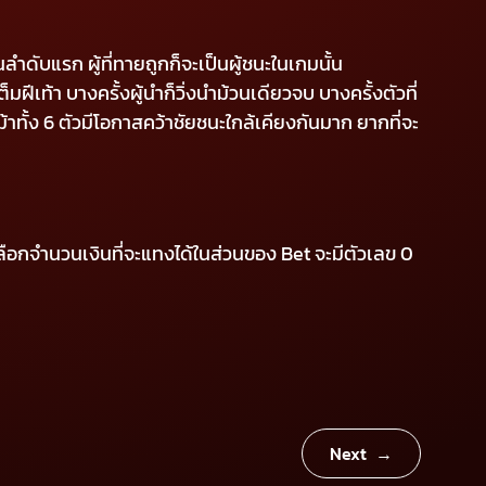
นลำดับแรก ผู้ที่ทายถูกก็จะเป็นผู้ชนะในเกมนั้น
ฝีเท้า บางครั้งผู้นำก็วิ่งนำม้วนเดียวจบ บางครั้งตัวที่
ะม้าทั้ง 6 ตัวมีโอกาสคว้าชัยชนะใกล้เคียงกันมาก ยากที่จะ
เลือกจำนวนเงินที่จะแทงได้ในส่วนของ Bet จะมีตัวเลข 0
Next →