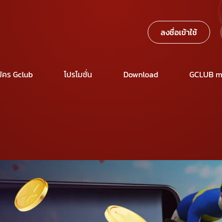
ลงชื่อเข้าใช้
ัคร Gclub
โปรโมชั่น
Download
GCLUB m