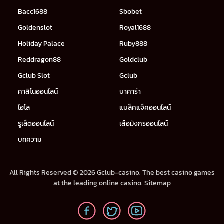
Bacc1688
Sbobet
Goldenslot
Royal1688
Holiday Palace
Ruby888
Reddragon88
Goldclub
Gclub Slot
Gclub
คาสิโนออนไลน์
บาคาร่า
ไฮโล
แบล็คแจ็คออนไลน์
รูเล็ตออนไลน์
เสือมังกรออนไลน์
บทความ
All Rights Reserved ©
2026
Gclub-casino. The best casino games
at the leading online casino.
Sitemap