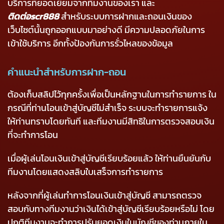
บริการที่ยอดเยี่ยมจากทีมงานของเรา และ
ติดต่อs
cr
888
สำหรับระบบการฝากและถอนเงินของ
เว็บไซต์นั้นถูกออกแบบมาอย่างดี มีความปลอดภัยในการ
เข้าใช้บริการ อีกทั้งป้องกันการรั่วไหลของข้อมูล
คำแนะนำสำหรับการฝาก-ถอน
ต้องเก็บสลิปไว้ทุกครั้งเพื่อเป็นหลักฐานในการทำรายการ ใน
กรณีที่ท่านโอนเข้าสู่บัญชีไม่สำเร็จ ระบบจะทำรายการแจ้ง
ให้ท่านทราบโดยทันที และทีมงานมีสิทธิในการตรวจสอบเงิน
ที่จะทำการโอน
เมื่อผู้เล่นโอนเงินเข้าสู่บัญชีเรียบร้อยแล้ว ให้ท่านยืนยันกับ
ทีมงานโดยแสดงสลิบใบเสร็จการทำรายการ
หลังจากที่ผู้เล่นทำการโอนเงินเข้าสู่บัญชี สามารถตรวจ
สอบกับทางทีมงานว่าเงินได้เข้าสู่บัญชีเรียบร้อยหรือไม่ โดย
ปกติทีมงานจะทำการปรับยอดเงินในบัญชีของท่านภายใน