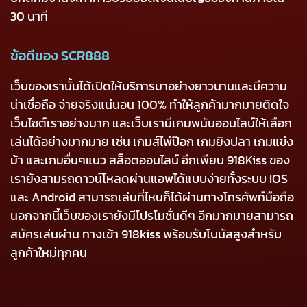
30 นาที
ข้อดีของ SCR888
เว็บของเรานั้นได้เปิดให้บริการมาอย่างยาวนานและมีความ
น่าเชื่อถือ จ่ายจริงแน่นอน 100% ทำให้ลูกค้ามากมายติดใจ
เว็บไซต์เราอย่างมาก และเว็บเรามีเกมพนันออนไลน์ให้เลือก
เล่นได้อย่างมากมาย เช่น เกมส์ไพ่ป๊อก เกมยิงปลา เกมแข่ง
ม้า และเกมอื่นๆแนว สล็อตออนไลน์ อีกเพียบ 918Kiss ของ
เรายังสามรถดาวน์โหลดผ่านแอพได้แบบง่ายทั้งระบบ IOS
และ Android สามารถเล่นที่ไหนก็ได้ผ่านทางโทรศัพท์มือถือ
นอกจากนี้เว็บของเรายังมีโปรโมชั่นดีๆ อีกมากมายสามารถ
สมัครเล่นผ่าน ทางเข้า 918kiss พร้อมรับโบนัสสูงสำหรับ
ลูกค้าใหม่ทุกคน