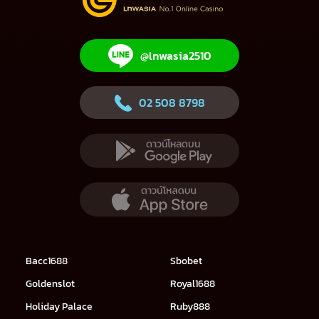
@lnwasia2510
02 508 8798
ดาวน์โหลดบน
Bacc1688
Sbobet
Goldenslot
Royal1688
Holiday Palace
Ruby888